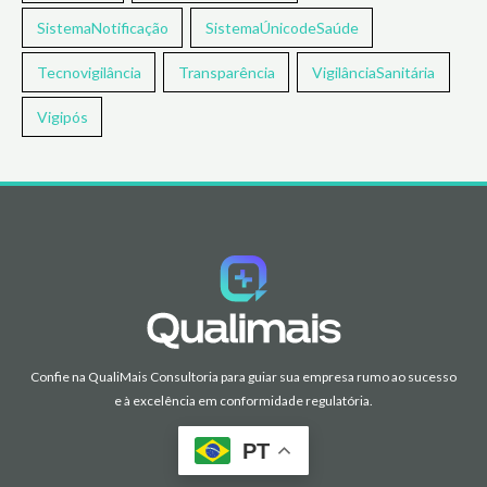
SistemaNotificação
SistemaÚnicodeSaúde
Tecnovigilância
Transparência
VigilânciaSanitária
Vigipós
Confie na QualiMais Consultoria para guiar sua empresa rumo ao sucesso
e à excelência em conformidade regulatória.
PT