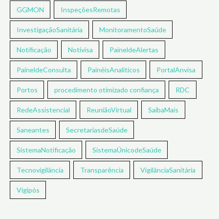
GGMON
InspeçõesRemotas
InvestigaçãoSanitária
MonitoramentoSaúde
Notificação
Notivisa
PaineldeAlertas
PaineldeConsulta
PainéisAnalíticos
PortalAnvisa
Portos
procedimento otimizado confiança
RDC
RedeAssistencial
ReuniãoVirtual
SaibaMais
Saneantes
SecretariasdeSaúde
SistemaNotificação
SistemaÚnicodeSaúde
Tecnovigilância
Transparência
VigilânciaSanitária
Vigipós