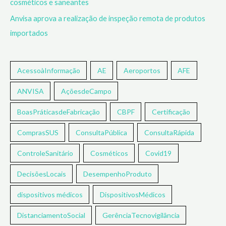
cosméticos e saneantes
Anvisa aprova a realização de inspeção remota de produtos
importados
AcessoàInformação
AE
Aeroportos
AFE
ANVISA
AçõesdeCampo
BoasPráticasdeFabricação
CBPF
Certificação
ComprasSUS
ConsultaPública
ConsultaRápida
ControleSanitário
Cosméticos
Covid19
DecisõesLocais
DesempenhoProduto
dispositivos médicos
DispositivosMédicos
DistanciamentoSocial
GerênciaTecnovigilância